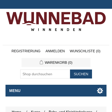
REGISTRIERUNG
ANMELDEN
WUNSCHLISTE
(0)
WARENKORB
(0)
SUCHEN
MENU
Home
/
Kurse
/
Baby- und Kleinkinderkurse
/